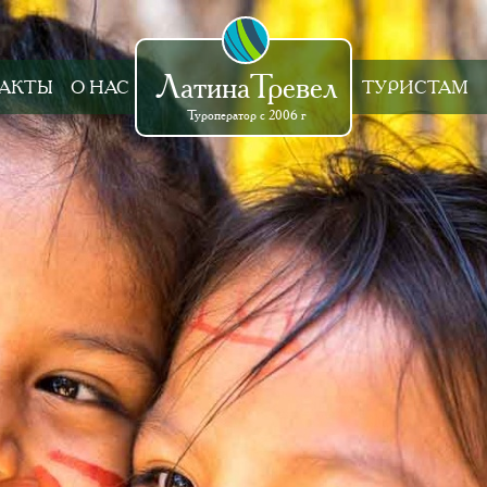
ЛатинаТревел
АКТЫ
О НАС
ТУРИСТАМ
Туроператор с 2006 г