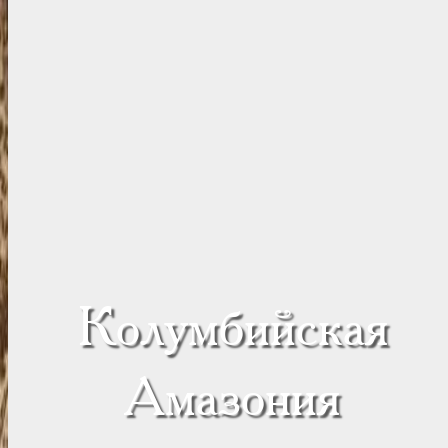
Колумбийская
Амазония