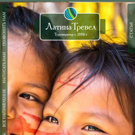
ПОЗВОНИТЬ НАМ
➜
ЛатинаТревел
СТАТЬЯ
Туроператор с 2006 г
НАПИСАТЬ НАМ
ВСЕ НАПРАВЛЕНИЯ