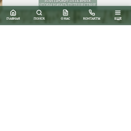
ИЛИ ПРОКРУТИТЕ ВНИЗ,
ЧТОБЫ НАЧАТЬ ПУТЕШЕСТВИЕ
ГЛАВНАЯ
ПОИСК
О НАС
КОНТАКТЫ
ЕЩЁ
Все направления
Южная и Центральная Америка
Эквадор
Международные авиаперелеты
Столичный аэропорт в Кито носит название
Mariscal
Sucre Airport
. К ноябрю 2011 года в Кито
планируется открытие нового аэропорта в 25 км. от
столицы, взлетно-посадочная полоса которого, будет
расположена на высоте 2 400 метров над уровнем