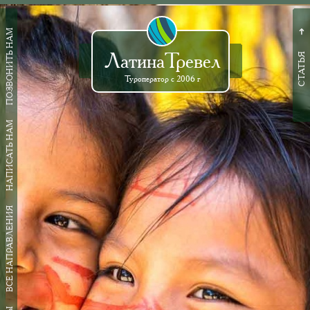
ПОЗВОНИТЬ НАМ
➜
ЛатинаТревел
СТАТЬЯ
Туроператор с 2006 г
НАПИСАТЬ НАМ
ВСЕ НАПРАВЛЕНИЯ