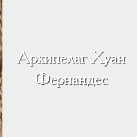
Архипелаг Хуан
Фернандес