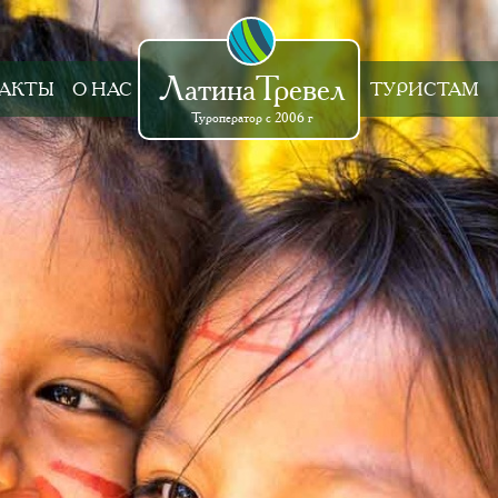
ЛатинаТревел
АКТЫ
О НАС
ТУРИСТАМ
Туроператор с 2006 г