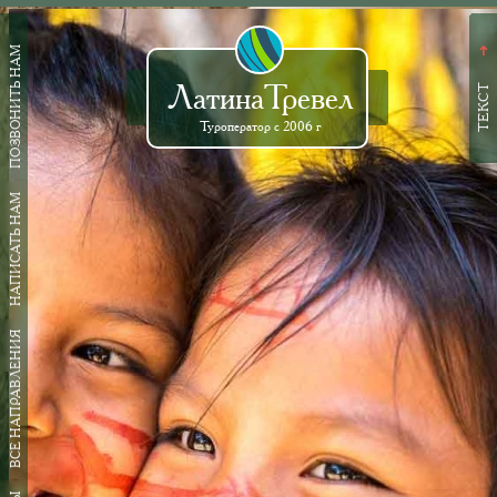
ПОЗВОНИТЬ НАМ
➜
ЛатинаТревел
ТЕКСТ
Туроператор с 2006 г
НАПИСАТЬ НАМ
ВСЕ НАПРАВЛЕНИЯ