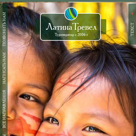
ПОЗВОНИТЬ НАМ
➜
ЛатинаТревел
ТЕКСТ
Туроператор с 2006 г
НАПИСАТЬ НАМ
ВСЕ НАПРАВЛЕНИЯ