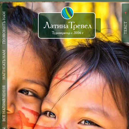
ПОЗВОНИТЬ НАМ
➜
ЛатинаТревел
ТЕКСТ
Туроператор с 2006 г
НАПИСАТЬ НАМ
ВСЕ НАПРАВЛЕНИЯ