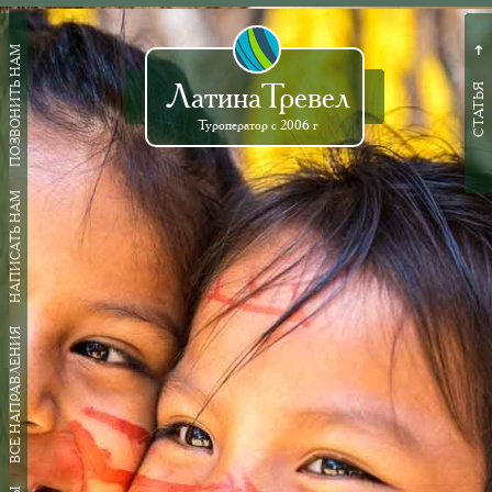
ПОЗВОНИТЬ НАМ
➜
ЛатинаТревел
СТАТЬЯ
Туроператор с 2006 г
НАПИСАТЬ НАМ
ВСЕ НАПРАВЛЕНИЯ