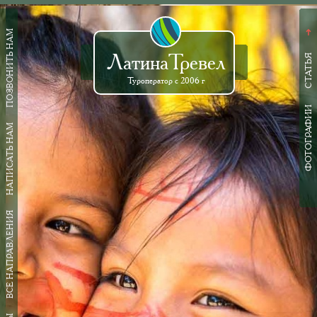
ПОЗВОНИТЬ НАМ
➜
ЛатинаТревел
СТАТЬЯ
Туроператор с 2006 г
ФОТОГРАФИИ
НАПИСАТЬ НАМ
ВСЕ НАПРАВЛЕНИЯ