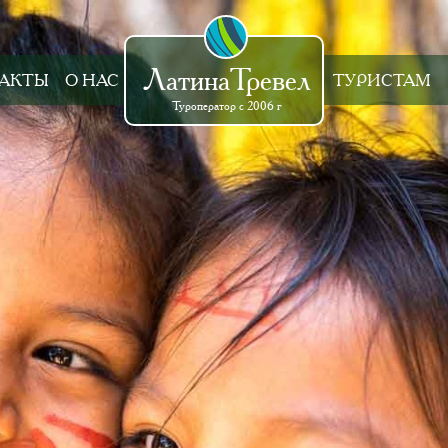
ЛатинаТревел
АКТЫ
О НАС
ТУРИСТАМ
Туроператор с 2006 г