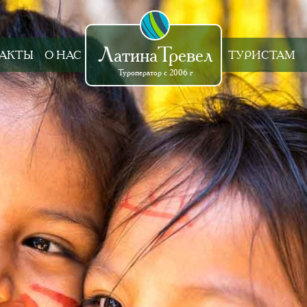
ЛатинаТревел
АКТЫ
О НАС
ТУРИСТАМ
Туроператор с 2006 г