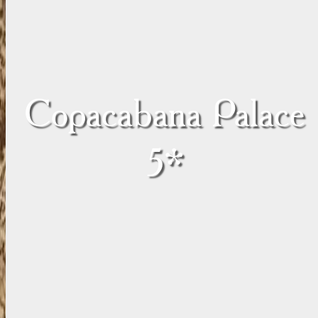
Copacabana Palace
5*