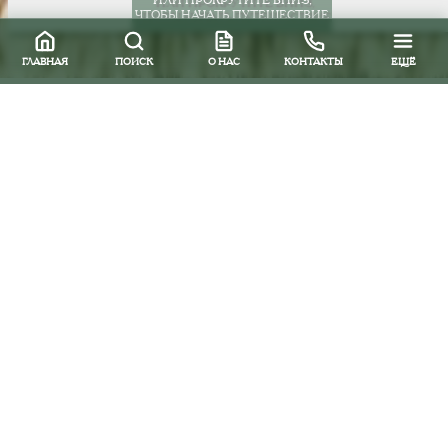
ЧТОБЫ НАЧАТЬ ПУТЕШЕСТВИЕ
ГЛАВНАЯ
ПОИСК
О НАС
КОНТАКТЫ
ЕЩЁ
Все направления
Южная и Центральная Америка
Бразилия
Отели
Рио-де-Жанейро
Copacabana Palace 5*
Информация об отеле: