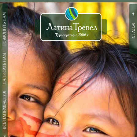
ПОЗВОНИТЬ НАМ
➜
ЛатинаТревел
СТАТЬЯ
Туроператор с 2006 г
НАПИСАТЬ НАМ
ВСЕ НАПРАВЛЕНИЯ