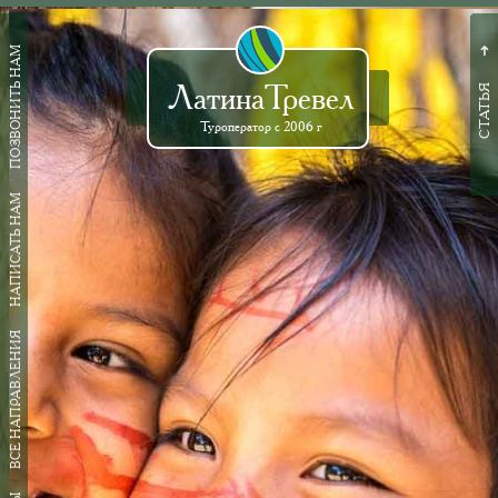
ПОЗВОНИТЬ НАМ
➜
ЛатинаТревел
СТАТЬЯ
Туроператор с 2006 г
НАПИСАТЬ НАМ
ВСЕ НАПРАВЛЕНИЯ