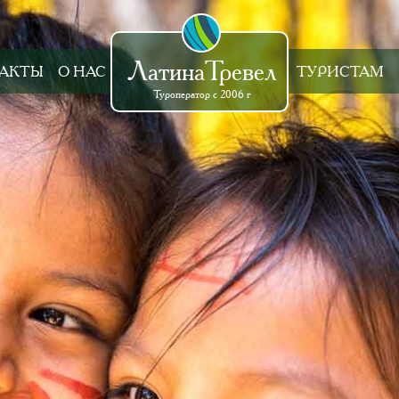
ЛатинаТревел
АКТЫ
О НАС
ТУРИСТАМ
Туроператор с 2006 г