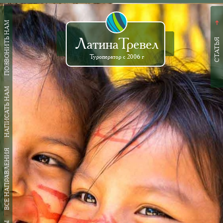
ПОЗВОНИТЬ НАМ
➜
ЛатинаТревел
СТАТЬЯ
Туроператор с 2006 г
НАПИСАТЬ НАМ
ВСЕ НАПРАВЛЕНИЯ