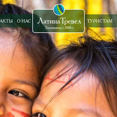
ЛатинаТревел
АКТЫ
О НАС
ТУРИСТАМ
Туроператор с 2006 г