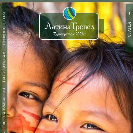
ПОЗВОНИТЬ НАМ
➜
ЛатинаТревел
СТАТЬЯ
Туроператор с 2006 г
НАПИСАТЬ НАМ
ВСЕ НАПРАВЛЕНИЯ