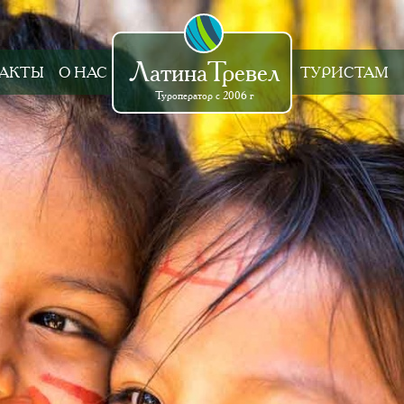
ЛатинаТревел
АКТЫ
О НАС
ТУРИСТАМ
Туроператор с 2006 г