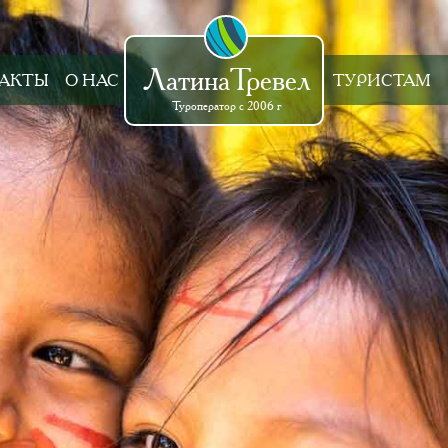
ЛатинаТревел
АКТЫ
О НАС
ТУРИСТАМ
Туроператор с 2006 г