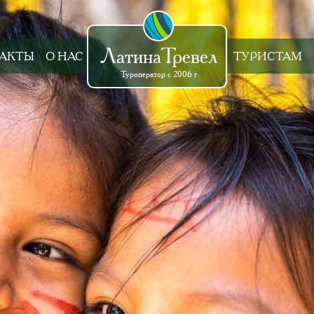
ЛатинаТревел
АКТЫ
О НАС
ТУРИСТАМ
Туроператор с 2006 г