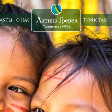
ЛатинаТревел
АКТЫ
О НАС
ТУРИСТАМ
Туроператор с 2006 г